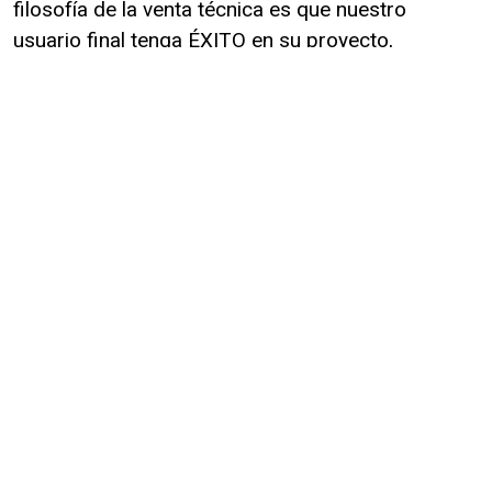
filosofía de la venta técnica es que nuestro
usuario final tenga ÉXITO en su proyecto,
manteniendo la mejor relación técnico/comercial
antes, durante y después de cada venta.
Tenemos la exigencia de que cada una de
nuestras representadas cumplan con las
exigencias internacionales en relación a la
certificación calidad ISO 9001 y al medio ambiente
ISO 14001.
Nuestra
Visión
Potenciar la eficiencia de todos los procesos
industriales de la mano de la capacidad técnica de